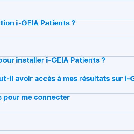
nt pour l’amélioration des sécurités de vos données. 
lité par le ministère de la santé. Aucun traitement n’e
on totalement gratuite pour les patients et les médecins
tion i-GEIA Patients ?
et signé de votre part.
EIA, téléchargez-la sur
Google Play
ou sur
Apple Stor
e envoie vos données de traitement une fois par jour à 
 pour installer i-GEIA Patients ?
vos données d’utilisation à distance et vous pourrez a
permet de consulter vos données de traitement à tout 
il avoir accès à mes résultats sur i-G
 à i-GEIA de recevoir vos données de traitement une foi
argera des démarches pour que votre dossier soit ratt
és pour me connecter
 au jour le jour de votre traitement. Vous devez donc ac
cas contraire, vous pouvez
contacter l’assistance i-G
ment.
artenaire i-GEIA, il vous expliquera les démarches pour 
us contacter
pour bénéficier de nos applications de su