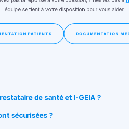
uvez pas la réponse à votre question, n’hésitez pas à
n
équipe se tient à votre disposition pour vous aider.
ENTATION PATIENTS
DOCUMENTATION MÉ
mérique. Elle permet aux patients équipés d’un disposi
prestataire de santé et i-GEIA ?
paramètres de leur traitement, via des solutions mobiles 
tataire. Grâce à i-GEIA, il peut suivre les données re
nt sécurisées ?
s réglages à distance, échanger avec votre médecin pres