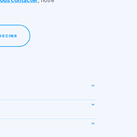
ous contacter
, notre
DECINS
tif médical respiratoire
et en ligne.
latives à votre appareil
cripteur et collecter vos